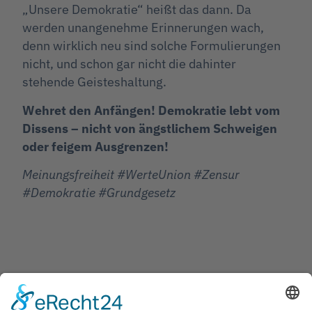
„Unsere Demokratie“ heißt das dann. Da
werden unangenehme Erinnerungen wach,
denn wirklich neu sind solche Formulierungen
nicht, und schon gar nicht die dahinter
stehende Geisteshaltung.
Wehret den Anfängen! Demokratie lebt vom
Dissens – nicht von ängstlichem Schweigen
oder feigem Ausgrenzen!
Meinungsfreiheit #WerteUnion #Zensur
#Demokratie #Grundgesetz
Jetzt teilen