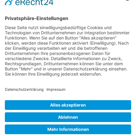
Jetzt teilen
Facebook
Twitter
LinkedIn
Pinterest
WhatsApp
Telegram
XING
Email
KONTAKT
IMPRESSUM
DATENSCHUTZHINWEISE