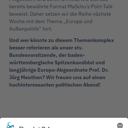
bereits bewährte Format MaSchu’s Polit-Talk
beweist. Daher setzen wir die Reihe nächste
Woche mit dem Thema „Europa und
Außenpolitik“ fort.
Und wer könnte zu diesem Themenkomplex
besser referieren als unser stv.
Bundesvorsitzende, der baden-
württembergische Spitzenkandidat und
langjährige Europa-Abgeordnete Prof. Dr.
Jörg Meuthen? Wir freuen uns auf einen
hochinteressanten politischen Abend!