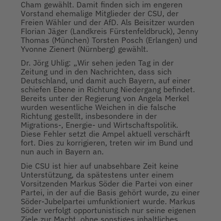
Cham gewählt. Damit finden sich im engeren
Vorstand ehemalige Mitglieder der CSU, der
Freien Wähler und der AfD. Als Beisitzer wurden
Florian Jäger (Landkreis Fürstenfeldbruck), Jenny
Thomas (München) Torsten Posch (Erlangen) und
Yvonne Zienert (Nürnberg) gewählt.
Dr. Jörg Uhlig: „Wir sehen jeden Tag in der
Zeitung und in den Nachrichten, dass sich
Deutschland, und damit auch Bayern, auf einer
schiefen Ebene in Richtung Niedergang befindet.
Bereits unter der Regierung von Angela Merkel
wurden wesentliche Weichen in die falsche
Richtung gestellt, insbesondere in der
Migrations-, Energie- und Wirtschaftspolitik.
Diese Fehler setzt die Ampel aktuell verschärft
fort. Dies zu korrigieren, treten wir im Bund und
nun auch in Bayern an.
Die CSU ist hier auf unabsehbare Zeit keine
Unterstützung, da spätestens unter einem
Vorsitzenden Markus Söder die Partei von einer
Partei, in der auf die Basis gehört wurde, zu einer
Söder-Jubelpartei umfunktioniert wurde. Markus
Söder verfolgt opportunistisch nur seine eigenen
Ziele zur Macht, ohne sonstiges inhaltliches