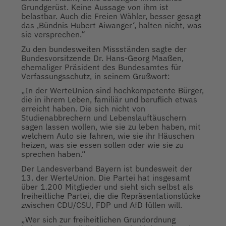
Grundgerüst. Keine Aussage von ihm ist
belastbar. Auch die Freien Wähler, besser gesagt
das ‚Bündnis Hubert Aiwanger‘, halten nicht, was
sie versprechen.“
Zu den bundesweiten Missständen sagte der
Bundesvorsitzende Dr. Hans-Georg Maaßen,
ehemaliger Präsident des Bundesamtes für
Verfassungsschutz, in seinem Grußwort:
„In der WerteUnion sind hochkompetente Bürger,
die in ihrem Leben, familiär und beruflich etwas
erreicht haben. Die sich nicht von
Studienabbrechern und Lebenslauftäuschern
sagen lassen wollen, wie sie zu leben haben, mit
welchem Auto sie fahren, wie sie ihr Häuschen
heizen, was sie essen sollen oder wie sie zu
sprechen haben.“
Der Landesverband Bayern ist bundesweit der
13. der WerteUnion. Die Partei hat insgesamt
über 1.200 Mitglieder und sieht sich selbst als
freiheitliche Partei, die die Repräsentationslücke
zwischen CDU/CSU, FDP und AfD füllen will.
„Wer sich zur freiheitlichen Grundordnung