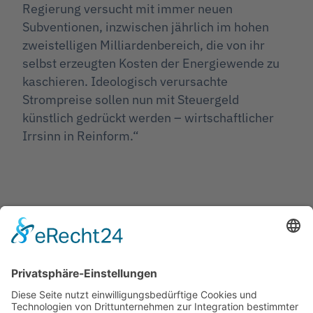
Regierung versucht mit immer neuen
Subventionen, inzwischen jährlich im hohen
zweistelligen Milliardenbereich, die von ihr
selbst erzeugten Kosten der Energiewende zu
kaschieren. Ideologisch verursachte
Strompreise sollen nun mit Steuergeld
künstlich gedrückt werden – wirtschaftlicher
Irrsinn in Reinform.“
Jetzt teilen
Facebook
Twitter
LinkedIn
Pinterest
WhatsApp
Telegram