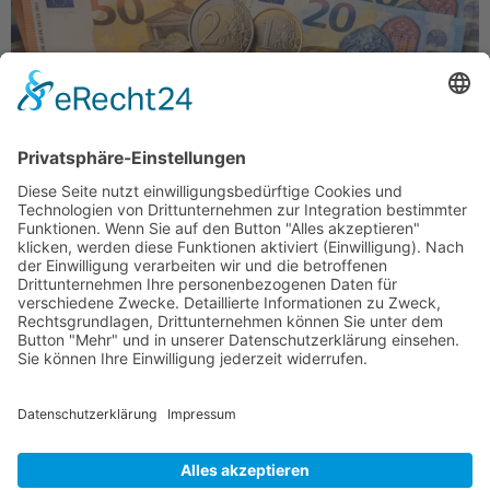
Statement von Jörg Meuthen zum EU Gipfel und dem
außenpolitischen Scheitern von Kanzler Merz
Politische Führung misst sich nicht an
Ankündigungen, sondern an Ergebnissen. Wer
europäische Souveränität einfordert und dafür keine
Mehrheiten organisiert, scheitert. Genau das ist
Kanzler Friedrich Merz beim EU Gipfel in Brüssel
widerfahren. Innenpolitisch ist diese Kanzlerschaft
längst gescheitert. – Reformen unterbleiben, […]