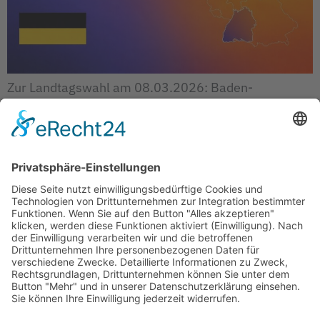
Zur Landtagswahl am 08.03.2026: Baden-
Württemberg kann mehr Das Wahlprogramm der
WerteUnion Baden-Württemberg zusammengefasst:
Das Programm ist inhaltlich stark, wertefest und
ungewöhnlich seriös. Es ist kein Wohlfühlprogramm,
sondern ein Positionsprogramm mit Rückgrat. Ein
freiheitlicher Neuanfang für das Musterländle
Baden-Württemberg war einmal das wirtschaftliche,
technologische und bildungspolitische Vorbild
Deutschlands. Ein Land des Mittelstands, der
Ingenieurskunst, der Leistungsgerechtigkeit […]