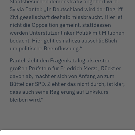
Staatsbesuchen demonstrativ angehört wird.
Sylvia Pantel: „In Deutschland wird der Begriff
Zivilgesellschaft deshalb missbraucht. Hier ist
nicht die Opposition gemeint, stattdessen
werden Unterstützer linker Politik mit Millionen
bedacht. Hier geht es nahezu ausschließlich
um politische Beeinflussung.“
Pantel sieht den Fragenkatalog als ersten
großen Prüfstein für Friedrich Merz: „Rückt er
davon ab, macht er sich von Anfang an zum
Büttel der SPD. Zieht er das nicht durch, ist klar,
dass auch seine Regierung auf Linkskurs
bleiben wird.“