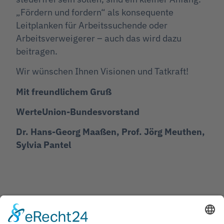
„Fördern und fordern“ als konsequente
Leitplanken für Arbeitssuchende oder
Arbeitsverweigerer – auch das wird dazu
beitragen.
Wir wünschen Ihnen Visionen und Tatkraft!
Mit freundlichem Gruß
WerteUnion-Bundesvorstand
Dr. Hans-Georg Maaßen, Prof. Jörg Meuthen,
Sylvia Pantel
Jetzt teilen