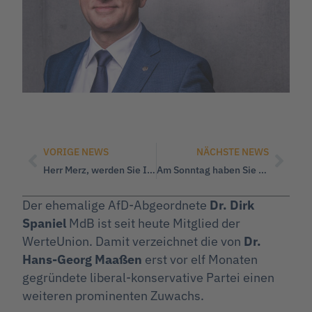
VORIGE NEWS
NÄCHSTE NEWS
Herr Merz, werden Sie Ihrer Verantwortung endlich gerecht!
Am Sonntag haben Sie die Wahl, zumindest in NRW.
Der ehemalige AfD-Abgeordnete
Dr. Dirk
Spaniel
MdB ist seit heute Mitglied der
WerteUnion. Damit verzeichnet die von
Dr.
Hans-Georg Maaßen
erst vor elf Monaten
gegründete liberal-konservative Partei einen
weiteren prominenten Zuwachs.