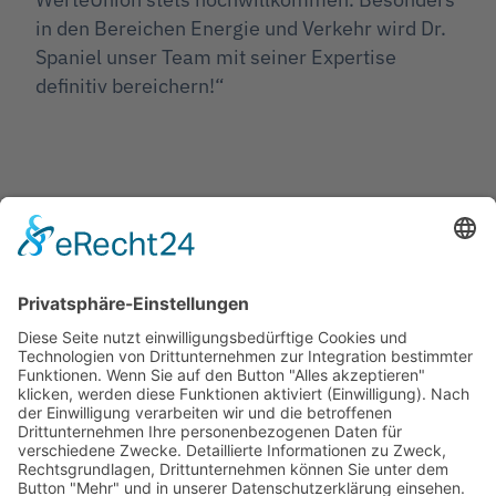
in den Bereichen Energie und Verkehr wird Dr.
Spaniel unser Team mit seiner Expertise
definitiv bereichern!“
Jetzt teilen
Facebook
Twitter
LinkedIn
Pinterest
WhatsApp
Telegram
XING
Email