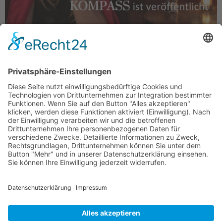
Die aktuelle 4. Ausgabe des Mitgliedermagazins
„KOMPASS“ zeigt eindrucksvoll, wie lebendig, breit
aufgestellt und tatkräftig die WerteUnion inzwischen
arbeitet, von der Bundesebene bis tief in die
Regionen hinein. Neuer Aufbruch und klares Profil
Im Vorwort wird deutlich, dass die Partei nach
personellen Brüchen bewusst auf Neuanfang,
Geschlossenheit und politische Gestaltung setzt.
Trotz Rückschlägen betont die […]