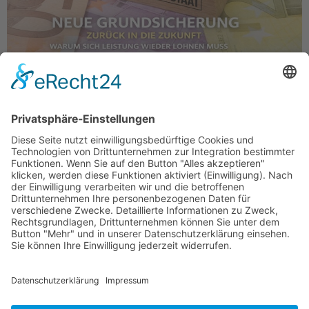
Union und SPD versprechen mit der neuen
Grundsicherung eine Rückkehr zum
Leistungsgedanken. Wer arbeitet oder sich bemüht,
soll spürbar besser dastehen als derjenige, der dies
nicht tut. Dieses Ziel ist richtig. Der eingeschlagene
Weg ist es jedoch nicht. Die Reform ersetzt fehlende
Anreize durch verschärfte Kontrolle, strukturelle
Defizite durch Sanktionen und Vertrauen durch
Misstrauen. Was […]