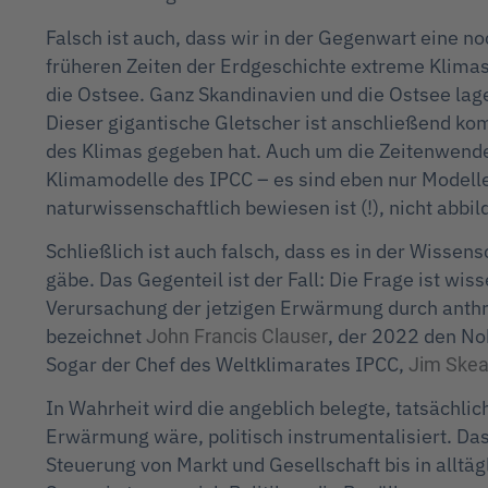
Falsch ist auch, dass wir in der Gegenwart eine n
früheren Zeiten der Erdgeschichte extreme Klim
die Ostsee. Ganz Skandinavien und die Ostsee lag
Dieser gigantische Gletscher ist anschließend ko
des Klimas gegeben hat. Auch um die Zeitenwende 
Klimamodelle des IPCC – es sind eben nur Modell
naturwissenschaftlich bewiesen ist (!), nicht abbi
Schließlich ist auch falsch, dass es in der Wiss
gäbe. Das Gegenteil ist der Fall: Die Frage ist wis
Verursachung der jetzigen Erwärmung durch anthr
bezeichnet
, der 2022 den No
John Francis Clauser
Sogar der Chef des Weltklimarates IPCC,
Jim Ske
In Wahrheit wird die angeblich belegte, tatsächl
Erwärmung wäre, politisch instrumentalisiert. Das
Steuerung von Markt und Gesellschaft bis in allt