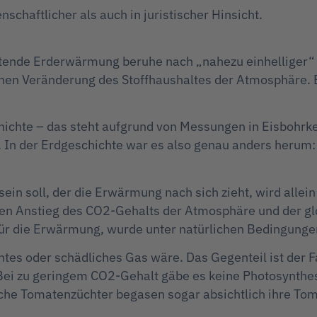
schaftlicher als auch in juristischer Hinsicht.
htende Erderwärmung beruhe nach „nahezu einhelliger“ 
nen Veränderung des Stoffhaushaltes der Atmosphäre. 
ichte – das steht aufgrund von Messungen in Eisbohrker
 In der Erdgeschichte war es also genau anders herum:
ein soll, der die Erwärmung nach sich zieht, wird allei
en Anstieg des CO2-Gehalts der Atmosphäre und der glo
ür die Erwärmung, wurde unter natürlichen Bedingungen 
chtes oder schädliches Gas wäre. Das Gegenteil ist der 
! Bei zu geringem CO2-Gehalt gäbe es keine Photosynthe
che Tomatenzüchter begasen sogar absichtlich ihre Tom