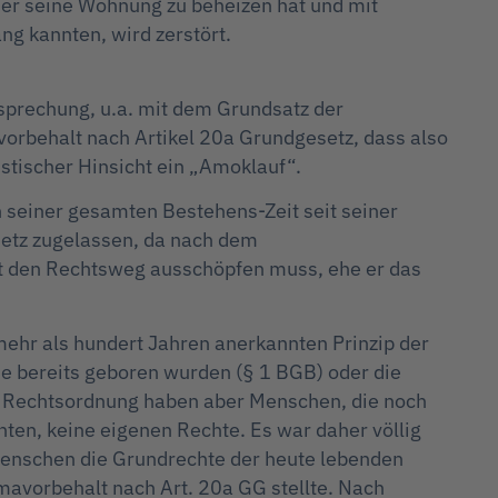
e er seine Wohnung zu beheizen hat und mit
ang kannten, wird zerstört.
prechung, u.a. mit dem Grundsatz der
avorbehalt nach Artikel 20a Grundgesetz, dass also
stischer Hinsicht ein „Amoklauf“.
n seiner gesamten Bestehens-Zeit seit seiner
etz zugelassen, da nach dem
t den Rechtsweg ausschöpfen muss, ehe er das
mehr als hundert Jahren anerkannten Prinzip der
e bereits geboren wurden (§ 1 BGB) oder die
er Rechtsordnung haben aber Menschen, die noch
ten, keine eigenen Rechte. Es war daher völlig
 Menschen die Grundrechte der heute lebenden
avorbehalt nach Art. 20a GG stellte. Nach