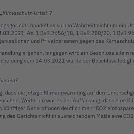
„Klimaschutz-Urteil“?
gsgerichts handelt es sich in Wahrheit nicht um ein U
.03.2021, Az. 1 BvR 2656/18, 1 BvR 288/20, 1 BvR 96
nisationen und Privatpersonen gegen das Klimaschut
handlung ergehen, hingegen wird ein Beschluss allein na
tscheidung vom 24.03.2021 wurde der Beschluss ledigli
hieden?
g, dass die jetzige Klimaerwärmung auf dem „menschge
nschen. Weiterhin war es der Auffassung, dass eine Kl
zukünftiger Generationen deutlich mehr CO2 einzusparen
ung des Gerichts nicht in ausreichendem Maße eine CO2