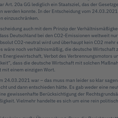
r Art. 20a GG lediglich ein Staatsziel, das der Gesetzg
 werden konnte. In der Entscheidung vom 24.03.2021 w
en einzuschränken.
scheidung auch mit dem Prinzip der Verhältnismäßigkei
, dass Deutschland bei den CO2-Emissionen weltweit nur
absolut CO2-neutral wird und überhaupt kein CO2 mehr em
s wäre noch verhältnismäßig, die deutsche Wirtschaft z
n Energiewirtschaft, Verbot des Verbrennungsmotors u
igkeit“, dass die deutsche Wirtschaft mit solchen Maßn
ht mit einem einzigen Wort.
 24.03.2021 war – das muss man leider so klar sagen 
scht und dann entschieden hätte. Es gab weder eine neu
ne gewissenhafte Berücksichtigung der Rechtsgrundsät
igkeit. Vielmehr handelte es sich um eine rein politisc