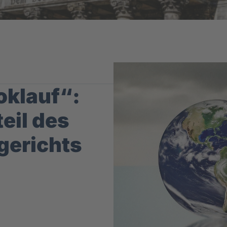
oklauf“:
eil des
gerichts