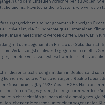
u gängeln und dem Einzelnen vorschreiben zu wollen, wi
tliche und marktwirtschaftliche System, wie wir es bisl
assungsgericht mit seiner gesamten bisherigen Rechts
uerlichkeit ist, die Grundrechte quasi unter einen Klim
s Klimas eingeschränkt werden dürften. Das war in juri
eidung mit dem sogenannten Prinzip der Subsidiarität. I
e eine Verfassungsbeschwerde gegen ein formelles Ges
rger, der eine Verfassungsbeschwerde erhebt, zunächs
ch in dieser Entscheidung mit dem in Deutschland seit 
g können nur solche Menschen eigene Rechte haben, di
hsen (Nasciturus, vgl. § 1923 Abs. 2 BGB). Nach unser
e eines fernen Tages gezeugt oder geboren werden könn
erhaupt nicht rechtsfähige, noch nicht einmal gezeugte
euten lebenden Menschen unter einen sogenannten Klim