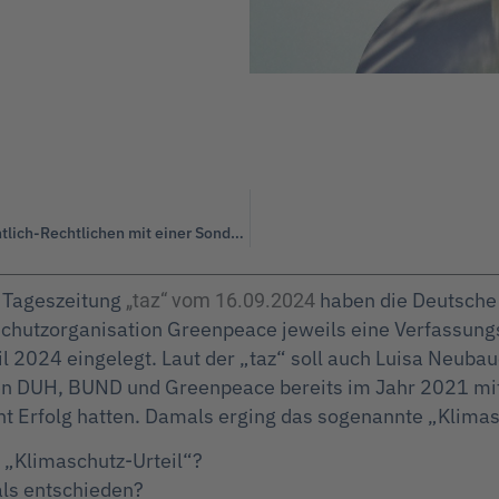
Hans-Georg Maaßen: „Die WerteUnion lehnt es ab, die Öffentlich-Rechtlichen mit einer Sondergebühr zu finanzieren.“
 Tageszeitung
haben die Deutsche 
„taz“ vom 16.09.2024
chutzorganisation Greenpeace jeweils eine Verfassung
l 2024 eingelegt. Laut der „taz“ soll auch Luisa Neub
ionen DUH, BUND und Greenpeace bereits im Jahr 2021 
 Erfolg hatten. Damals erging das sogenannte „Klimas
 „Klimaschutz-Urteil“?
ls entschieden?