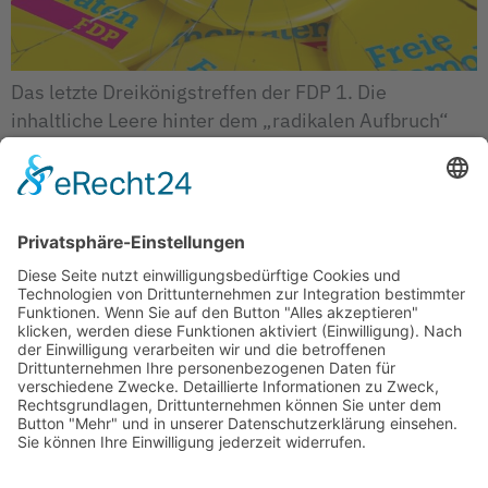
Das letzte Dreikönigstreffen der FDP 1. Die
inhaltliche Leere hinter dem „radikalen Aufbruch“
Dürr kontert den angeblichen „Stillstand der
anderen“ mit den bekannten FDP-Dauerbrennern:
Bürokratieabbau Schuldenbremse
leistungsorientierte Migration Bildung (mehr Mittel
für Grundschulen) Diese Programmpunkte sind nicht
neu. Sie waren Kernbestandteil der Ampel-
Regierungsbeteiligung 2021–2024. Das Ergebnis ist
dokumentiert: Die Bürokratiekosten stiegen (u. a.
durch Lieferkettengesetz, Gebäudeenergiegesetz,
[…]